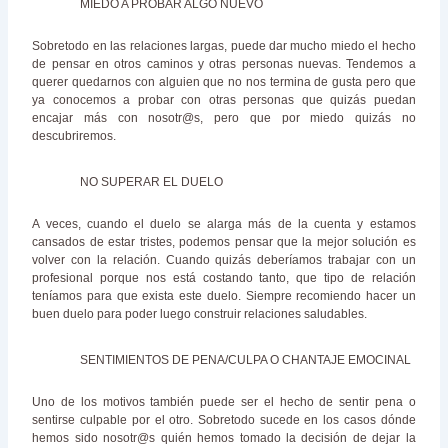
MIEDO A PROBAR ALGO NUEVO
Sobretodo en las relaciones largas, puede dar mucho miedo el hecho
de pensar en otros caminos y otras personas nuevas. Tendemos a
querer quedarnos con alguien que no nos termina de gusta pero que
ya conocemos a probar con otras personas que quizás puedan
encajar más con nosotr@s, pero que por miedo quizás no
descubriremos.
NO SUPERAR EL DUELO
A veces, cuando el duelo se alarga más de la cuenta y estamos
cansados de estar tristes, podemos pensar que la mejor solución es
volver con la relación. Cuando quizás deberíamos trabajar con un
profesional porque nos está costando tanto, que tipo de relación
teníamos para que exista este duelo. Siempre recomiendo hacer un
buen duelo para poder luego construir relaciones saludables.
SENTIMIENTOS DE PENA/CULPA O CHANTAJE EMOCINAL
Uno de los motivos también puede ser el hecho de sentir pena o
sentirse culpable por el otro. Sobretodo sucede en los casos dónde
hemos sido nosotr@s quién hemos tomado la decisión de dejar la