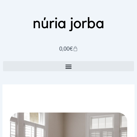
Ir
al
contenido
Carrito
0,00
€