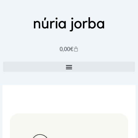
Ir
al
contenido
Carrito
0,00
€