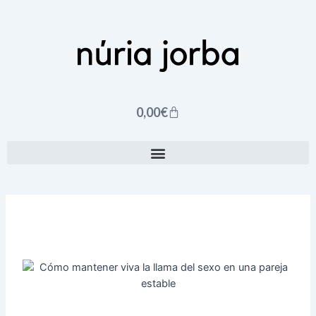
Ir
al
contenido
Carrito
0,00
€