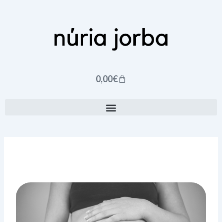
Ir
al
contenido
Carrito
0,00
€