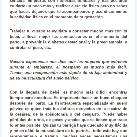
sentada, empiezas con molestias lumbares y has decidido
cuidarte un poco más y realizar ejercicio físico pero no sabes
qué hacer, déjanos que te acompañemos y acondicionemos
la
actividad física en el momento de tu gestación
.
Trabajar tu cuerpo te ayudará a conectar mucho más con tu
bebé, a llevar mejor las contracciones en el momento del
parto, a prevenir la diabetes gestacional y la preeclampsia, a
controlar el peso, etc.
Nuestra experiencia nos dice que las mujeres que entrenan
durante el embarazo, el postparto es mucho más fácil.
Tienen una recuperación más rápida de su faja abdominal y
de su musculatura del suelo pélvico.
Con la llegada del bebé, es mucho más difícil encontrar
tiempo para nosotras. Es importante hacer un buen
chequeo
después del parto
. La fisioterapeuta especializada en suelo
pélvico es quien trata los dolores derivados de la cicatriz de
la cesárea, de la episiotomía o del desgarro. Puede haber
pérdidas de orina, de gases y anales que se tienen que tratar
lo antes posible. Quizás tu barriga haya quedado muy flácida
y notes débil la musculatura de tu periné… todo esto hay que
reprogramarlo y tratarlo, muchas veces necesitamos una