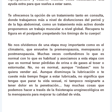
ayuda extra para que vuelva a estar sano.
Te ofrecemos la opción de un tratamiento tanto en consulta,
donde trabajamos más a nivel de disfunciones del periné y
de la faja abdominal, como un tratamiento más activo donde
proponemos un trabajo muscular a nivel global.
Recupera tu
figura en el postparto
¡respetando los timings de tu cuerpo!
No nos olvidemos de una etapa muy importante como es el
climaterio, que envuelve la
premenopausia, menopausia y
postmenopausia
. Muchas veces confundimos lo que es
normal con lo que es habitual y asociamos a esta etapa con
que es normal tener pérdidas de orina o de gases al toser o
estornudar. No, no es normal, aunque “indasec” nos lo
quiera vender así. Aunque disminuya la lubricación o te
cueste más tiempo llegar a estar lubricada, no significa que
tengas que parar tu vida sexual, ni tampoco resignarte a
tener dolor en la penetración… hay muchas cosas que
podemos hacer a través de la
fisioterapia uroginecológica en
la menopausia
para mejorar tu calidad de vida.