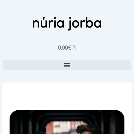
Ir
al
contenido
Carrito
0,00
€