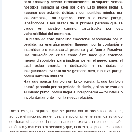
para analizar y decidir. Probablemente, ni siquiera somos
nosotrxs mismxs al cien por cien. Esto puede llegar a
suponer que estando dolidxs y con posibles miedos por
los cambios, no elijamos bien a la nueva pareja,
lanzándonos a los brazos de la primera persona que se
cruce en nuestro camino, arrastradxs por esa
vulnerabilidad del momento.
En medio de este torbellino emocional ocasionado por la
pérdida, las energías pueden flaquear por la confusión e
incertidumbre respecto al presente y al futuro. Resolver
una situación de crisis como ésta hace que estemos
menos disponibles para implicarnos en el nuevo amor, el
cual exige energía y dedicación y no dudas e
inseguridades. Si esto no se gestiona bien, la nueva pareja
podría sentirse utilizada.
Hay que pensar también en la ex-pareja, la que también
estará pasando por su período de duelo, y si no se está en
el mismo punto, podría llegar a interponerse —voluntaria o
involuntariamente— en la nueva relación.
Dicho esto, no significa, que se pueda dar la posibilidad de que,
aunque el inicio no sea el ideal y emocionalmente estemos evitando
gestionar el dolor de la ruptura anterior, exista una compenetración
auténtica y real con otra persona y que, todo ello, se pueda consolidar