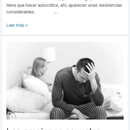
tiene que hacer autocrítica, ahí, aparecen unas resistencias
considerables. …
Leer más »
Las
presiones
sexuales
masculinas