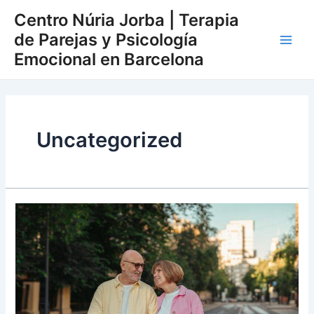
Ir
Main
Centro Núria Jorba | Terapia
al
de Parejas y Psicología
Men
contenido
Emocional en Barcelona
Uncategorized
¿Es
posible
la
atracción
hacia
otras
personas